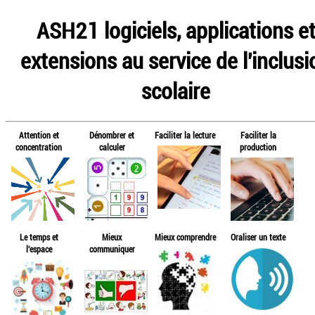
ASH21 logiciels, applications e
extensions au service de l'inclusi
scolaire
Attention et
Dénombrer et
Faciliter la lecture
Faciliter la
concentration
calculer
production
Le temps et
Mieux
Mieux comprendre
Oraliser un texte
l'espace
communiquer