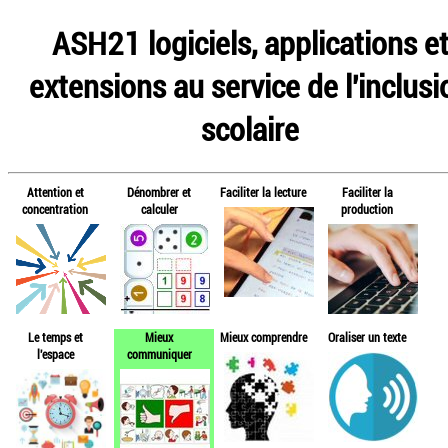
ASH21 logiciels, applications e
extensions au service de l'inclusi
scolaire
Attention et
Dénombrer et
Faciliter la lecture
Faciliter la
concentration
calculer
production
Le temps et
Mieux
Mieux comprendre
Oraliser un texte
l'espace
communiquer