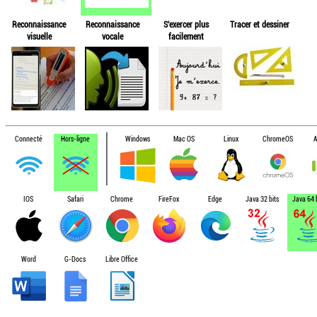
Reconnaissance
Reconnaissance
S'exercer plus
Tracer et dessiner
visuelle
vocale
facilement
Connecté
Hors-ligne
Windows
Mac OS
Linux
ChromeOS
A
IOS
Safari
Chrome
FireFox
Edge
Java 32 bits
Java 64 b
Word
G-Docs
Libre Office