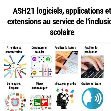
ASH21 logiciels, applications e
extensions au service de l'inclusi
scolaire
Attention et
Dénombrer et
Faciliter la lecture
Faciliter la
concentration
calculer
production
Le temps et
Mieux
Mieux comprendre
Oraliser un texte
l'espace
communiquer