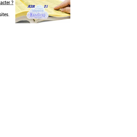
acter ?
sites.