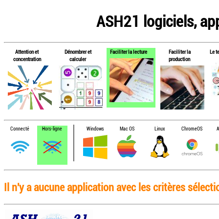
ASH21 logiciels, app
Attention et
Dénombrer et
Faciliter la lecture
Faciliter la
Le t
concentration
calculer
production
Connecté
Hors-ligne
Windows
Mac OS
Linux
ChromeOS
A
Il n'y a aucune application avec les critères sélect