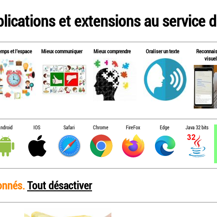
lications et extensions au service de
emps et l'espace
Mieux communiquer
Mieux comprendre
Oraliser un texte
Reconnai
visuel
ndroid
IOS
Safari
Chrome
FireFox
Edge
Java 32 bits
ionnés.
Tout désactiver