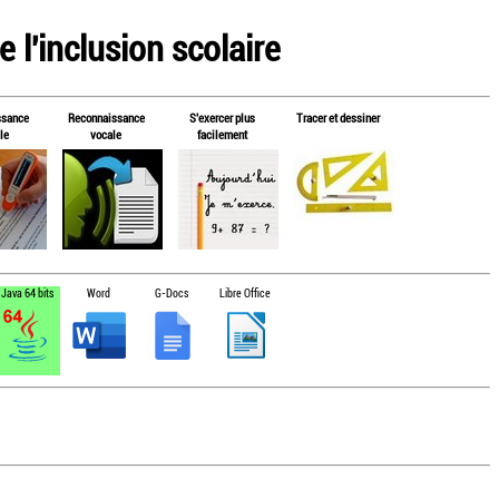
 l'inclusion scolaire
ssance
Reconnaissance
S'exercer plus
Tracer et dessiner
le
vocale
facilement
Java 64 bits
Word
G-Docs
Libre Office