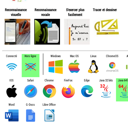
Reconnaissance
Reconnaissance
S'exercer plus
Tracer et dessiner
visuelle
vocale
facilement
Connecté
Hors-ligne
Windows
Mac OS
Linux
ChromeOS
A
IOS
Safari
Chrome
FireFox
Edge
Java 32 bits
Java 64 b
Word
G-Docs
Libre Office