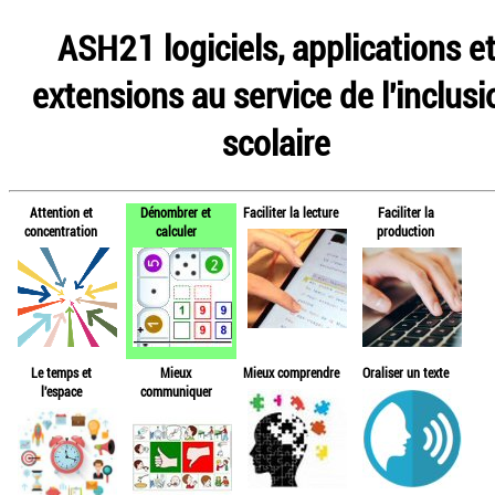
ASH21 logiciels, applications e
extensions au service de l'inclusi
scolaire
Attention et
Dénombrer et
Faciliter la lecture
Faciliter la
concentration
calculer
production
Le temps et
Mieux
Mieux comprendre
Oraliser un texte
l'espace
communiquer