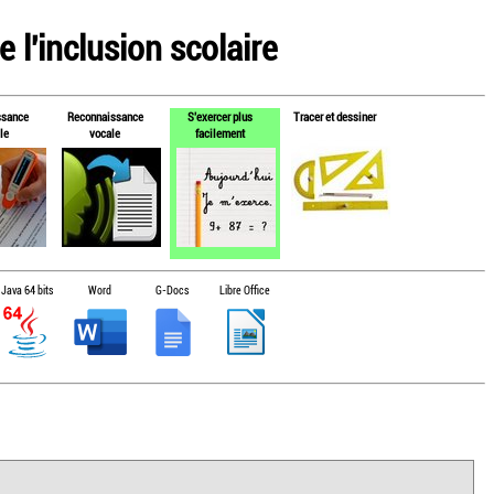
 l'inclusion scolaire
ssance
Reconnaissance
S'exercer plus
Tracer et dessiner
le
vocale
facilement
Java 64 bits
Word
G-Docs
Libre Office