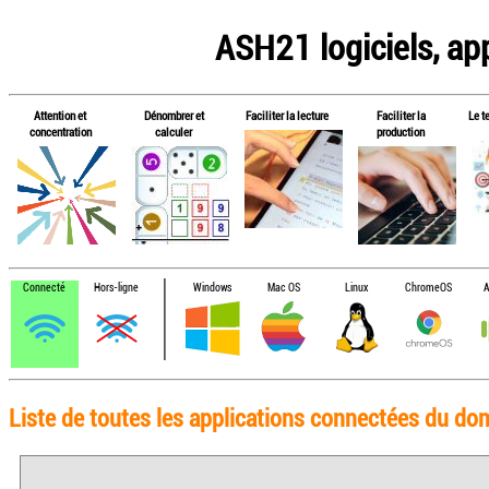
ASH21 logiciels, app
Attention et
Dénombrer et
Faciliter la lecture
Faciliter la
Le t
concentration
calculer
production
Connecté
Hors-ligne
Windows
Mac OS
Linux
ChromeOS
A
Liste de toutes les applications connectées du dom