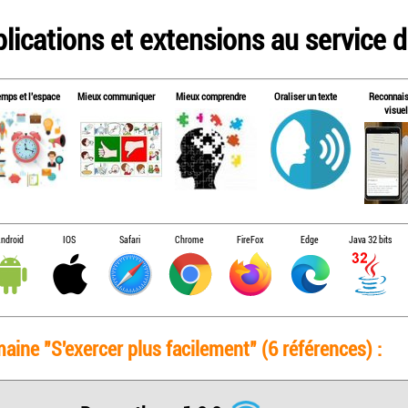
lications et extensions au service de
emps et l'espace
Mieux communiquer
Mieux comprendre
Oraliser un texte
Reconnai
visuel
ndroid
IOS
Safari
Chrome
FireFox
Edge
Java 32 bits
aine "S'exercer plus facilement" (6 références) :