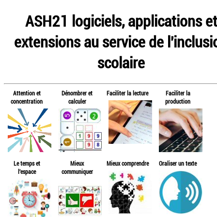
ASH21 logiciels, applications e
extensions au service de l'inclusi
scolaire
Attention et
Dénombrer et
Faciliter la lecture
Faciliter la
concentration
calculer
production
Le temps et
Mieux
Mieux comprendre
Oraliser un texte
l'espace
communiquer