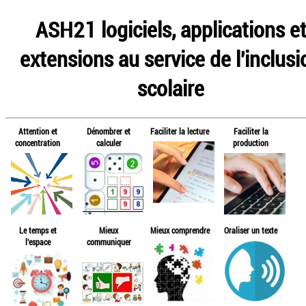
ASH21 logiciels, applications e
extensions au service de l'inclusi
scolaire
Attention et
Dénombrer et
Faciliter la lecture
Faciliter la
concentration
calculer
production
Le temps et
Mieux
Mieux comprendre
Oraliser un texte
l'espace
communiquer