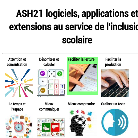
ASH21 logiciels, applications e
extensions au service de l'inclusi
scolaire
Attention et
Dénombrer et
Faciliter la lecture
Faciliter la
concentration
calculer
production
Le temps et
Mieux
Mieux comprendre
Oraliser un texte
l'espace
communiquer