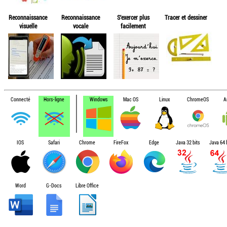
Reconnaissance
Reconnaissance
S'exercer plus
Tracer et dessiner
visuelle
vocale
facilement
Connecté
Hors-ligne
Windows
Mac OS
Linux
ChromeOS
A
IOS
Safari
Chrome
FireFox
Edge
Java 32 bits
Java 64 b
Word
G-Docs
Libre Office