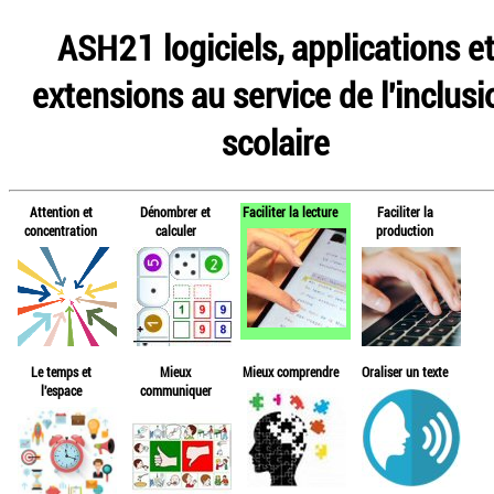
ASH21 logiciels, applications e
extensions au service de l'inclusi
scolaire
Attention et
Dénombrer et
Faciliter la lecture
Faciliter la
concentration
calculer
production
Le temps et
Mieux
Mieux comprendre
Oraliser un texte
l'espace
communiquer