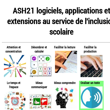
ASH21 logiciels, applications e
extensions au service de l'inclusi
scolaire
Attention et
Dénombrer et
Faciliter la lecture
Faciliter la
concentration
calculer
production
Le temps et
Mieux
Mieux comprendre
Oraliser un texte
l'espace
communiquer