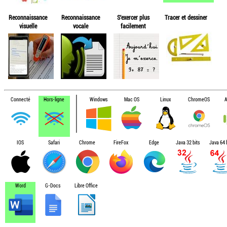
Reconnaissance
Reconnaissance
S'exercer plus
Tracer et dessiner
visuelle
vocale
facilement
Connecté
Hors-ligne
Windows
Mac OS
Linux
ChromeOS
A
IOS
Safari
Chrome
FireFox
Edge
Java 32 bits
Java 64 b
Word
G-Docs
Libre Office