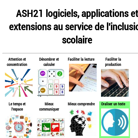
ASH21 logiciels, applications e
extensions au service de l'inclusi
scolaire
Attention et
Dénombrer et
Faciliter la lecture
Faciliter la
concentration
calculer
production
Le temps et
Mieux
Mieux comprendre
Oraliser un texte
l'espace
communiquer