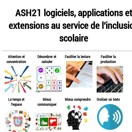
ASH21 logiciels, applications e
extensions au service de l'inclusi
scolaire
Attention et
Dénombrer et
Faciliter la lecture
Faciliter la
concentration
calculer
production
Le temps et
Mieux
Mieux comprendre
Oraliser un texte
l'espace
communiquer