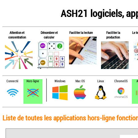
ASH21 logiciels, app
Attention et
Dénombrer et
Faciliter la lecture
Faciliter la
Le t
concentration
calculer
production
Connecté
Hors-ligne
Windows
Mac OS
Linux
ChromeOS
A
Liste de toutes les applications hors-ligne fonctio