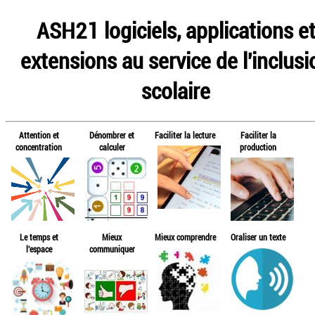
ASH21 logiciels, applications e
extensions au service de l'inclusi
scolaire
Attention et
Dénombrer et
Faciliter la lecture
Faciliter la
concentration
calculer
production
Le temps et
Mieux
Mieux comprendre
Oraliser un texte
l'espace
communiquer