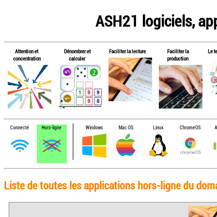
ASH21 logiciels, app
Attention et
Dénombrer et
Faciliter la lecture
Faciliter la
Le t
concentration
calculer
production
Connecté
Hors-ligne
Windows
Mac OS
Linux
ChromeOS
A
Liste de toutes les applications hors-ligne du doma