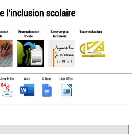
 l'inclusion scolaire
ssance
Reconnaissance
S'exercer plus
Tracer et dessiner
le
vocale
facilement
Java 64 bits
Word
G-Docs
Libre Office