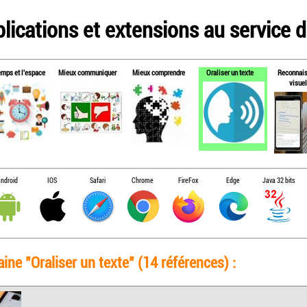
lications et extensions au service de
emps et l'espace
Mieux communiquer
Mieux comprendre
Oraliser un texte
Reconnai
visuel
ndroid
IOS
Safari
Chrome
FireFox
Edge
Java 32 bits
ine "Oraliser un texte" (14 références) :